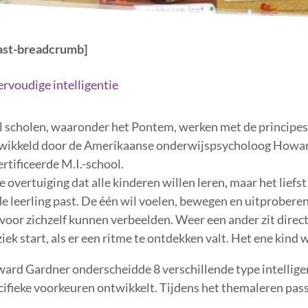
ast-breadcrumb]
ervoudige intelligentie
l scholen, waaronder het Pontem, werken met de principes v
wikkeld door de Amerikaanse onderwijspsycholoog Howar
rtificeerde M.I.-school.
e overtuiging dat alle kinderen willen leren, maar het liefs
 de leerling past. De één wil voelen, bewegen en uitprobere
 voor zichzelf kunnen verbeelden. Weer een ander zit direct 
ek start, als er een ritme te ontdekken valt. Het ene kind w
ard Gardner onderscheidde 8 verschillende type intelligent
cifieke voorkeuren ontwikkelt. Tijdens het themaleren pass