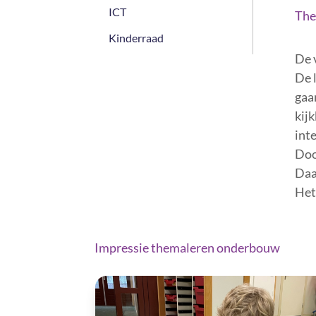
ICT
The
Kinderraad
De 
De 
gaa
kij
inte
Doo
Daa
Het
Impressie themaleren onderbouw