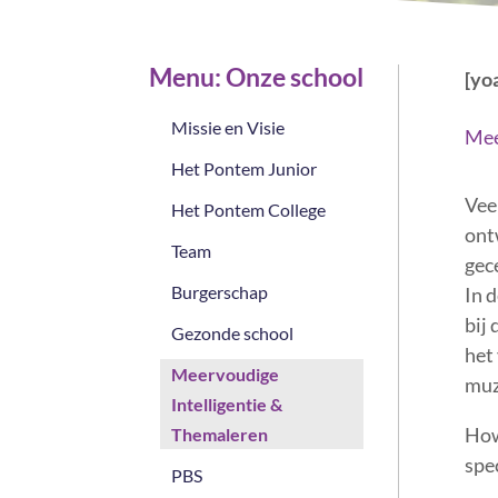
Menu: Onze school
[yo
Missie en Visie
​Me
Het Pontem Junior
Vee
Het Pontem College
ont
Team
gece
Burgerschap
In d
bij
Gezonde school
het
Meervoudige
muzi
Intelligentie &
How
Themaleren
spe
PBS